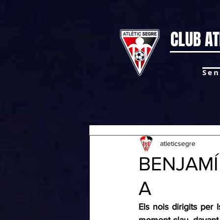
CLUB AT
Sen
atleticsegre
BENJAMÍ 
A
Els nois dirigits per