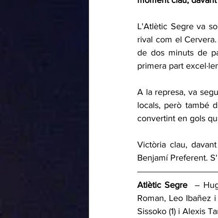
moment clau, davant d'
L'Atlètic Segre va so
rival com el Cervera.
de dos minuts de par
primera part excel·l
A la represa, va segu
locals, però també 
convertint en gols qu
Victòria clau, davant
Benjamí Preferent. S'
Atlètic Segre
  – Hug
Roman, Leo Ibañez i 
Sissoko (1) i Alexis Ta