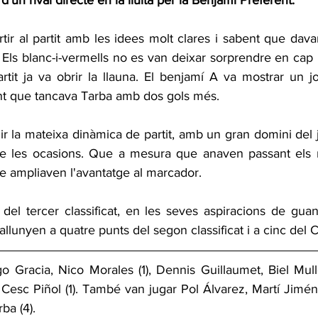
un rival directe en la lluita per la Benjamí Preferent.
rtir al partit amb les idees molt clares i sabent que dava
 Els blanc-i-vermells no es van deixar sorprendre en cap
tit ja va obrir la llauna. El benjamí A va mostrar un jo
ent que tancava Tarba amb dos gols més.
ir la mateixa dinàmica de partit, amb un gran domini del j
de les ocasions. Que a mesura que anaven passant els m
e ampliaven l'avantatge al marcador.
 del tercer classificat, en les seves aspiracions de guan
allunyen a quatre punts del segon classificat i a cinc del 
o Gracia, Nico Morales (1), Dennis Guillaumet, Biel Mull
Cesc Piñol (1). També van jugar Pol Álvarez, Martí Jimén
rba (4).