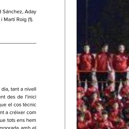
d Sánchez, Aday 
Martí Roig (1).
a, tant a nivell 
t des de l'inici 
e el cos tècnic 
nt a créixer com 
que tots ens hem 
emporada amb el 