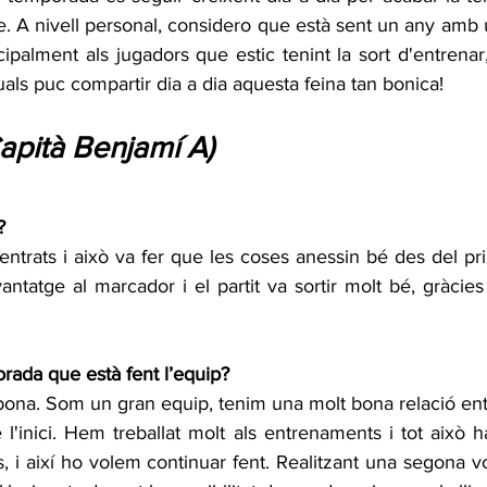
le. A nivell personal, considero que està sent un any amb
ncipalment als jugadors que estic tenint la sort d'entrena
ls puc compartir dia a dia aquesta feina tan bonica!
apità Benjamí A)
?
entrats i això va fer que les coses anessin bé des del pr
ntatge al marcador i el partit va sortir molt bé, gràcies a
rada que està fent l’equip?
bona. Som un gran equip, tenim una molt bona relació entr
l'inici. Hem treballat molt als entrenaments i tot això 
i així ho volem continuar fent. Realitzant una segona vol