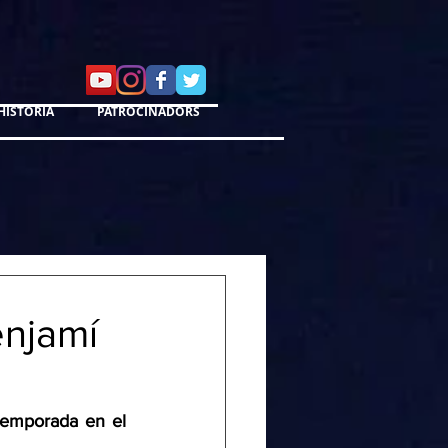
HISTÒRIA
PATROCINADORS
enjamí
 temporada en el 