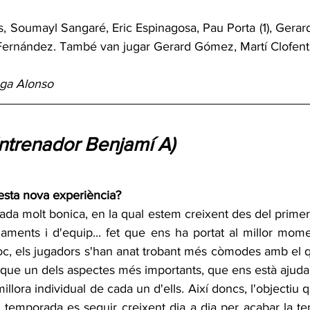
, Soumayl Sangaré, Eric Espinagosa, Pau Porta (1), Gerar
Fernández. També van jugar Gerard Gómez, Martí Clofent i 
ega Alonso
Entrenador Benjamí A)
esta nova experiència?
da molt bonica, en la qual estem creixent des del primer di
ments i d'equip... fet que ens ha portat al millor momen
oc, els jugadors s'han anat trobant més còmodes amb el qu
 que un dels aspectes més importants, que ens està ajuda
illora individual de cada un d'ells. Així doncs, l'objectiu 
de temporada es seguir creixent dia a dia per acabar la t