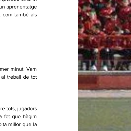
 un aprenentatge 
r, com també als 
imer minut. Vam 
l treball de tot 
e tots, jugadors 
ha fet que hàgim 
ta millor que la 