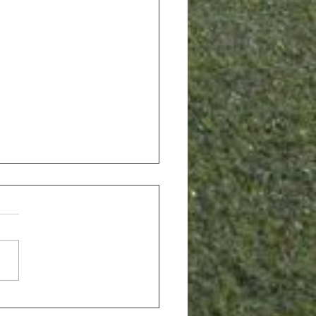
NIL C - El Juvenil C torna
mí de la victòria