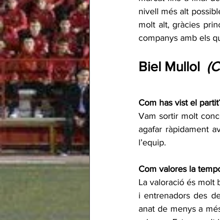
nivell més alt possib
molt alt, gràcies pri
companys amb els qua
Biel Mullol  
(C
Com has vist el partit
Vam sortir molt conc
agafar ràpidament ava
l’equip.
Com valores la tempo
La valoració és molt 
i entrenadors des de 
anat de menys a més, 