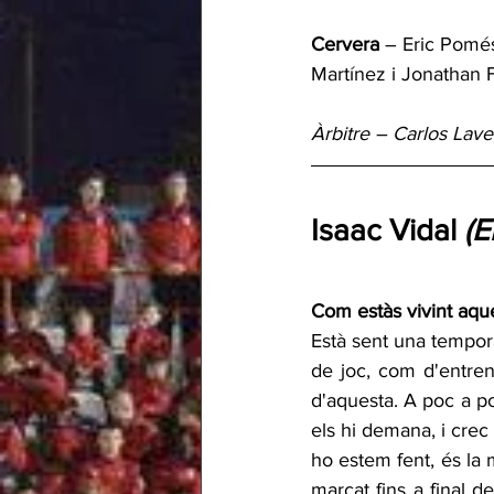
Cervera
 – Eric Pomés
Martínez i Jonathan 
Àrbitre – Carlos Lav
Isaac Vidal
 (
Com estàs vivint aqu
Està sent una tempora
de joc, com d'entrena
d'aquesta. A poc a p
els hi demana, i crec
ho estem fent, és la m
marcat fins a final 