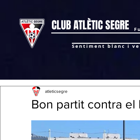
CLUB ATLÈTIC SEGRE
F
Sentiment blanc i ver
atleticsegre
Bon partit contra el l