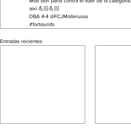
Molt bon partit contra el líder de la categori
així 💪🏻💪🏻
DBA 4-4 @FCJMollerussa
#fortsiunits
Entradas recientes