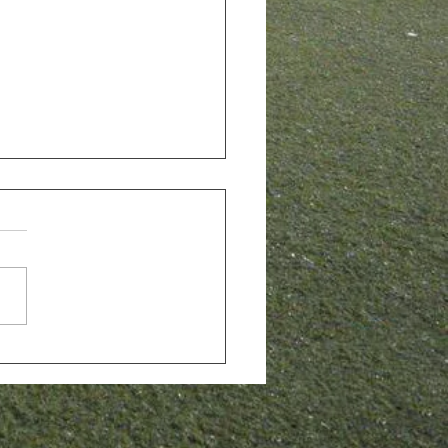
NIL C - El Juvenil C torna
mí de la victòria