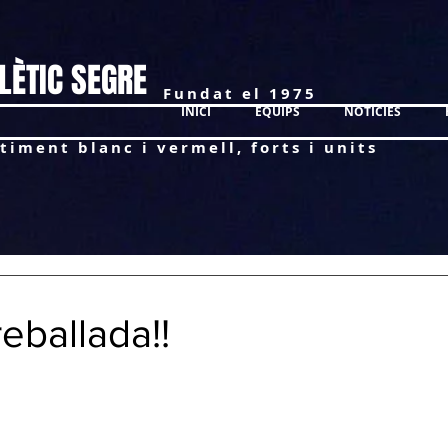
LÈTIC SEGRE
Fundat el 1975
INICI
EQUIPS
NOTÍCIES
timent blanc i vermell, forts i units
reballada!!