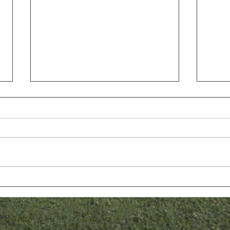
INFANTIL C - Empat en un
JUVE
partit espectacular
al ca