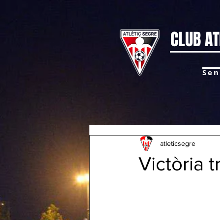
CLUB AT
Sen
atleticsegre
Victòria t