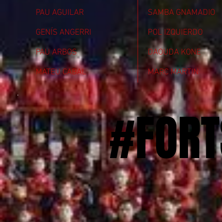
PAU AGUILAR
SAMBA GNAMADIO
GENÍS ANGERRI
POL IZQUIERDO
PAU ARBOS
DAOUDA KONE
MATEU CABAL
MARC MARTIN
#FORT