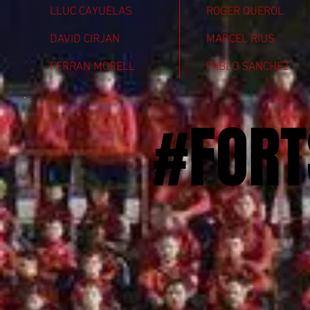
LLUC CAYUELAS
ROGER QUEROL
DAVID CIRJAN
MARCEL RIUS
FERRAN MORELL
PABLO SANCHEZ
#FORT