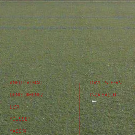
ÀNEU DALMAU
DAVID STEFAN
DENÍS JIMÉNEZ
INZA BALLO
LEVI
YOUSSEF
YASSIN