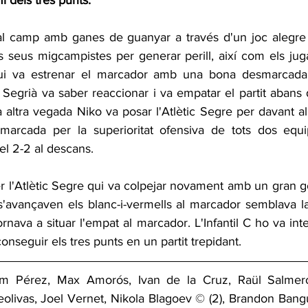
 dels tres punts.
r al camp amb ganes de guanyar a través d'un joc alegre i
s seus migcampistes per generar perill, així com els jug
i va estrenar el marcador amb una bona desmarcada a
x Segrià va saber reaccionar i va empatar el partit abans 
a altra vegada Niko va posar l'Atlètic Segre per davant a
marcada per la superioritat ofensiva de tots dos equip
el 2-2 al descans.
'avançaven els blanc-i-vermells al marcador semblava la d
nava a situar l'empat al marcador. L'Infantil C ho va intent
nseguir els tres punts en un partit trepidant.
m Pérez, Max Amorós, Ivan de la Cruz, Raül Salmeron
livas, Joel Vernet, Nikola Blagoev © (2), Brandon Banguer