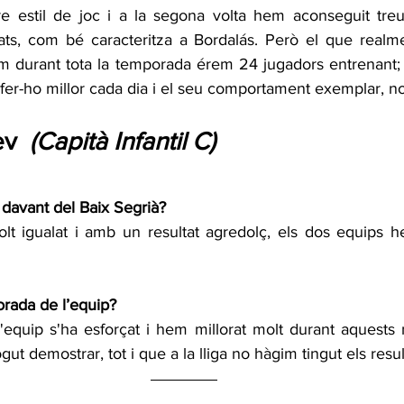
re estil de joc i a la segona volta hem aconseguit treu
ts, com bé caracteritza a Bordalás. Però el que realme
m durant tota la temporada érem 24 jugadors entrenant; 
fer-ho millor cada dia i el seu comportament exemplar, no
ev 
 (Capità Infantil C)
t davant del Baix Segrià?
olt igualat i amb un resultat agredolç, els dos equips he
rada de l’equip?
equip s'ha esforçat i hem millorat molt durant aquests 
gut demostrar, tot i que a la lliga no hàgim tingut els result