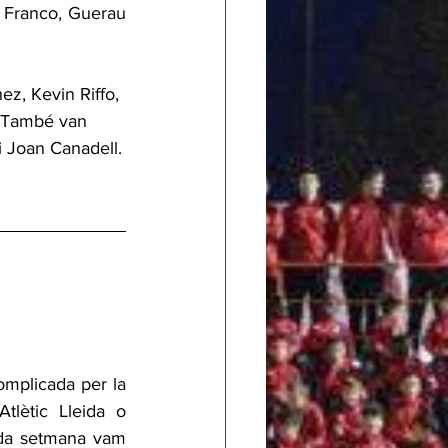
 Franco, Guerau 
ez, Kevin Riffo, 
. També van 
i Joan Canadell.
mplicada per la 
lètic Lleida o 
cada setmana vam 