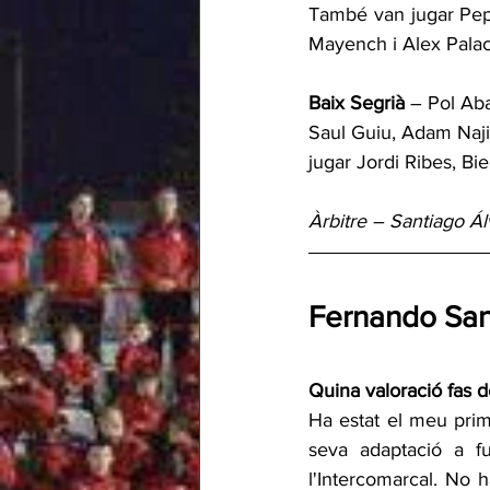
També van jugar Pep
Mayench i Alex Palaci
Baix Segrià
 – Pol Aba
Saul Guiu, Adam Naji
jugar Jordi Ribes, Bi
Àrbitre – Santiago Á
Fernando San
Quina valoració fas d
Ha estat el meu prim
seva adaptació a fu
l'Intercomarcal. No h