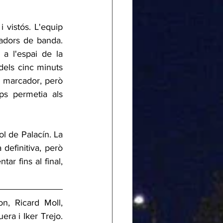
 vistós. L'equip 
adors de banda. 
 l'espai de la 
dels cinc minuts 
l marcador, però 
s permetia als 
efinitiva, però 
ar fins al final, 
, Ricard Moll, 
a i Iker Trejo. 