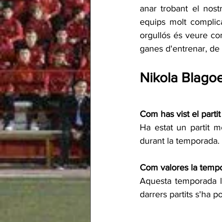
anar trobant el nost
equips molt complica
orgullós és veure co
ganes d'entrenar, de 
Nikola Blago
Com has vist el parti
Ha estat un partit m
durant la temporada.
Com valores la tempo
Aquesta temporada l'
darrers partits s'ha po