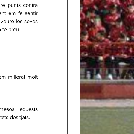
re punts contra 
nt em fa sentir 
veure les seves 
 té preu.
m millorat molt 
mesos i aquests 
ats desitjats.