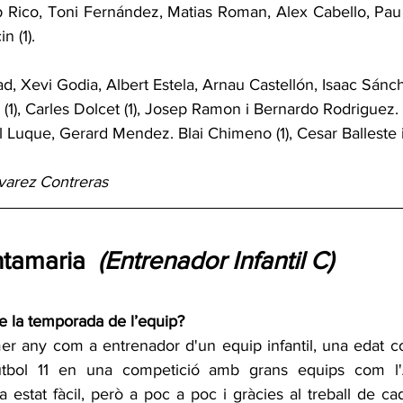
 Rico, Toni Fernández, Matias Roman, Alex Cabello, Pau
n (1).
d, Xevi Godia, Albert Estela, Arnau Castellón, Isaac Sánch
 (1), Carles Dolcet (1), Josep Ramon i Bernardo Rodriguez
el Luque, Gerard Mendez. Blai Chimeno (1), Cesar Balleste 
lvarez Contreras
tamaria  
(Entrenador Infantil C)
e la temporada de l’equip?
er any com a entrenador d'un equip infantil, una edat co
tbol 11 en una competició amb grans equips com l'At
a estat fàcil, però a poc a poc i gràcies al treball de 