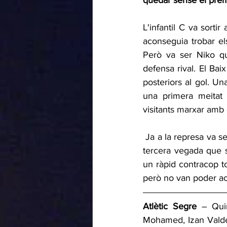
quedar sense el premi
L'infantil C va sorti
aconseguia trobar el
Però va ser Niko qu
defensa rival. El Bai
posteriors al gol. Un
una primera meitat 
visitants marxar amb 
 Ja a la represa va ser l'Atlètic Segre qui va colpejar novament amb un gran gol de Palacín. La 
tercera vegada que s
un ràpid contracop tor
però no van poder aco
Atlètic Segre
 – Qui
Mohamed, Izan Valdeo