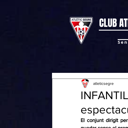
CLUB AT
Sen
atleticsegre
INFANTIL 
espectac
El conjunt dirigit p